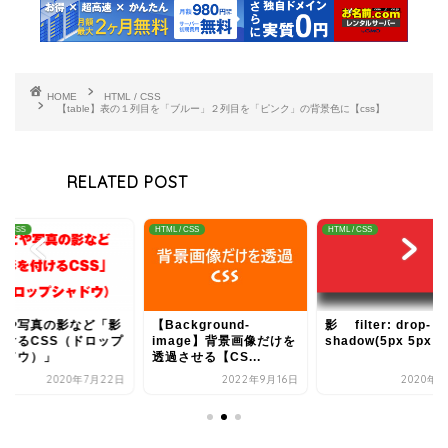
HOME
HTML / CSS
【table】表の１列目を「ブルー」２列目を「ピンク」の背景色に【css】
RELATED POST
 / CSS
HTML / CSS
HTML / CSS
ビや写真の影など「影
【Background-
影 filter: drop-
付けるCSS（ドロップ
image】背景画像だけを
shadow(5px 5px 5p
ャドウ）」
透過させる【CS...
2020年7月22日
2022年9月16日
2020年9