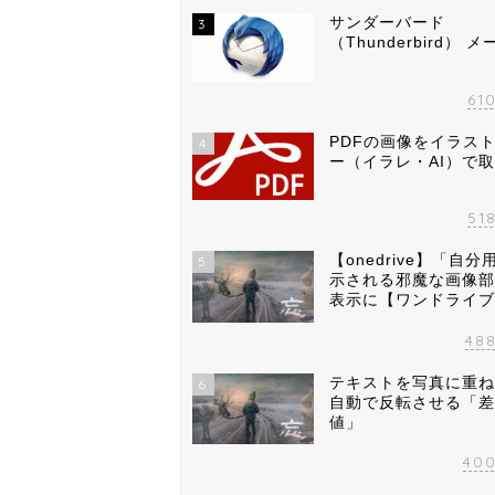
サンダーバード
3
（Thunderbird） 
61
PDFの画像をイラス
4
ー（イラレ・AI）で
51
【onedrive】「自
5
示される邪魔な画像部
表示に【ワンドライブ
48
テキストを写真に重ね
6
自動で反転させる「差
値」
40