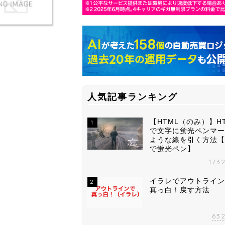
人気記事ランキング
【HTML（のみ）】H
1
で文字に蛍光ペンマー
ような線を引く方法【
で蛍光ペン】
173
イラレでアウトライン
2
真っ白！戻す方法
63