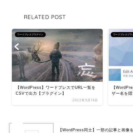
RELATED POST
ワードプレスプラグイン
ワードプレスプラ
【WordPress】ワードプレスでURL一覧を
【WordPr
CSVで出力【プラグイン】
ザー名を隠す
日
2022年5月14日
【WordPress同士】一部の記事と画像