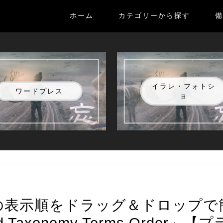
ホーム
カテゴリーから探す
備
イラレ・フォトシ
ワードプレス
ョ
リーの表示順をドラッグ＆ドロップで
nd Taxonomy Terms Order」