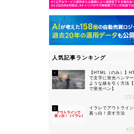
人気記事ランキング
【HTML（のみ）】H
1
で文字に蛍光ペンマー
ような線を引く方法【
で蛍光ペン】
173
イラレでアウトライン
2
真っ白！戻す方法
63