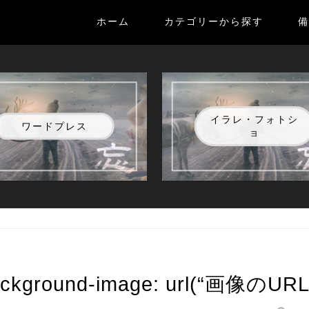
ホーム
カテゴリーから探す
備
イラレ・フォトシ
ワードプレス
ョ
ound-image: url(“画像のURL