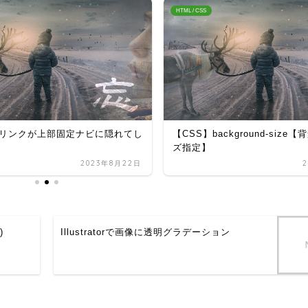
HTML / CSS
リンクが上部固定ナビに隠れてし
【CSS】background-siz
ズ指定】
2023年8月22日
)
Illustratorで画像に透明グラデーション