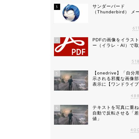
サンダーバード
3
（Thunderbird） 
61
PDFの画像をイラス
4
ー（イラレ・AI）で
51
【onedrive】「自
5
示される邪魔な画像部
表示に【ワンドライブ
48
テキストを写真に重ね
6
自動で反転させる「差
値」
40