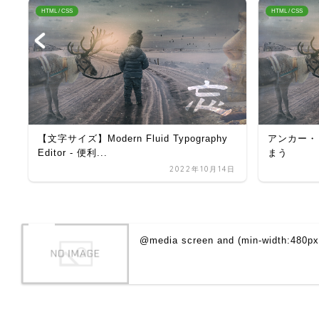
HTML / CSS
HTML / CSS
イ
【文字サイズ】Modern Fluid Typography
アンカー・
Editor - 便利...
まう
日
2022年10月14日
@media screen and (min-width:480px