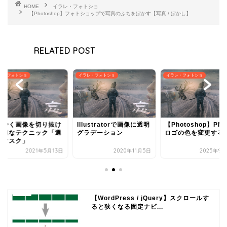
HOME
イラレ・フォトショ
【Photoshop】フォトショップで写真のふちをぼかす【写真 / ぼかし】
RELATED POST
レ・フォトショ
イラレ・フォトショ
イラレ・フォトショ
ばやく画像を切り抜け
Illustratorで画像に透明
【Photoshop】PN
最適なテクニック「選
グラデーション
ロゴの色を変更する
とマスク」
2021年5月13日
2020年11月5日
2025年9月
【WordPress / jQuery】スクロールす
ると狭くなる固定ナビ...