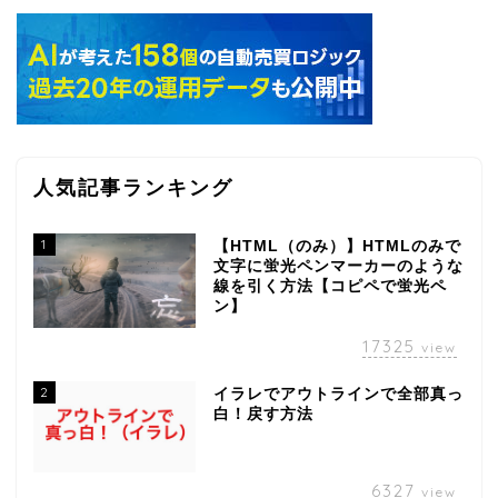
人気記事ランキング
1
【HTML（のみ）】HTMLのみで
文字に蛍光ペンマーカーのような
線を引く方法【コピペで蛍光ペ
ン】
17325
view
2
イラレでアウトラインで全部真っ
白！戻す方法
6327
view