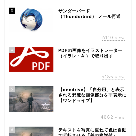
3
サンダーバード
（Thunderbird） メール再送
6110
view
4
PDFの画像をイラストレーター
（イラレ・AI）で取り出す
5185
view
5
【onedrive】「自分用」と表示
される邪魔な画像部分を非表示に
【ワンドライブ】
4882
view
6
テキストを写真に重ねて色は自動
で反転させる「差の絶対値」