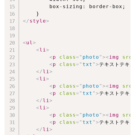
        box-sizing: border-box;

</
style
>
<
ul
>
<
li
>
<
p
class
=
"
photo
"
>
<
img
src
<
p
class
=
"
txt
"
>
テキストテキス
</
li
>
<
li
>
<
p
class
=
"
photo
"
>
<
img
src
<
p
class
=
"
txt
"
>
テキストテキス
</
li
>
<
li
>
<
p
class
=
"
photo
"
>
<
img
src
<
p
class
=
"
txt
"
>
テキストテキス
</
li
>