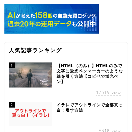
人気記事ランキング
1
【HTML（のみ）】HTMLのみで
文字に蛍光ペンマーカーのような
線を引く方法【コピペで蛍光ペ
ン】
17319
view
2
イラレでアウトラインで全部真っ
白！戻す方法
6318
view