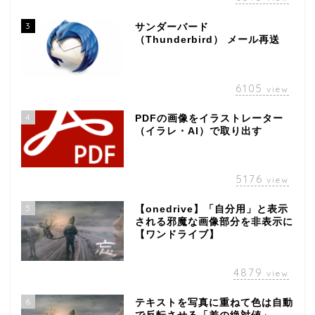
3
サンダーバード
（Thunderbird） メール再送
6105
view
4
PDFの画像をイラストレーター
（イラレ・AI）で取り出す
5176
view
5
【onedrive】「自分用」と表示
される邪魔な画像部分を非表示に
【ワンドライブ】
4879
view
6
テキストを写真に重ねて色は自動