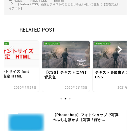
HOME
HTML / CSS
flexbox
【flexbox / CSS】画像とテキストのまとまりを互い違いに交互に【左右交互レ
イアウト】
RELATED POST
 / CSS
HTML / CSS
HTML / CSS
ントサイズ font
【CSS】テキストにだけ
テキストを縦書きに
ze 指定 HTML
背景色
CSS
2020年7月29日
2025年2月15日
2021年8
【Photoshop】フォトショップで写真
のふちをぼかす【写真 / ぼか...