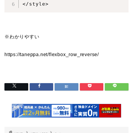
</style>
※わかりやすい
https://taneppa.net/flexbox_row_reverse/