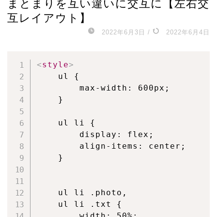
まとまりを互い違いに交互に【左右交
互レイアウト】
2022年6月3日
/
2022年6月4日
<
style
>
    ul {

        max-width: 600px;

    }

    ul li {

        display: flex;

        align-items: center;

    }

    ul li .photo,

    ul li .txt {

        width: 50%;
