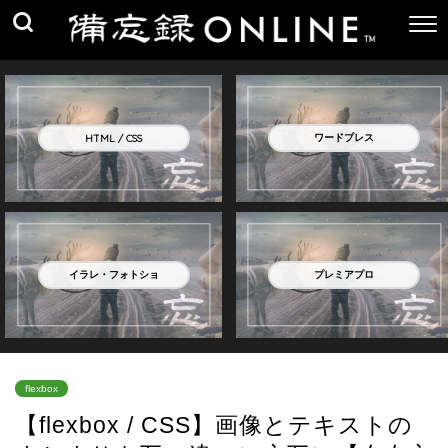
プレミアプロ
ワードプレス
HTML / CSS
イラレ・フォトショ
APP
ワードプレス
HTML / CSS
イラレ・フォトショ
プレミアプロ
flexbox
【flexbox / CSS】画像とテキストの